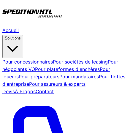
Accueil
Solutions
Pour concessionnaires
Pour sociétés de leasing
Pour
négociants VO
Pour plateformes d'enchères
Pour
loueurs
Pour préparateurs
Pour mandataires
Pour flottes
d'entreprise
Pour assureurs & experts
Devis
À Propos
Contact