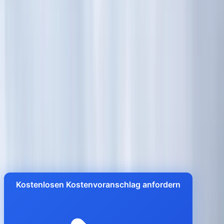
Geschätzte Dauer: 4h00
Kostenlosen Kostenvoranschlag anfordern