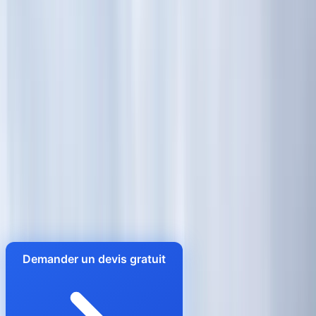
Durée estimée : 16h00
Demander un devis gratuit